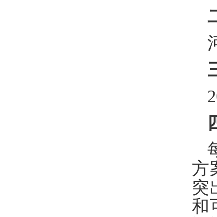
方
突
和