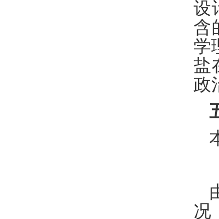
设
含
学
盐
政
况